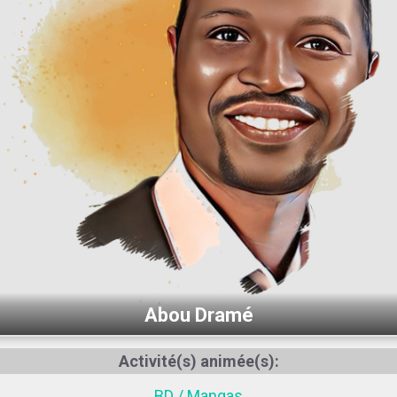
Abou Dramé
Activité(s) animée(s):
BD / Mangas