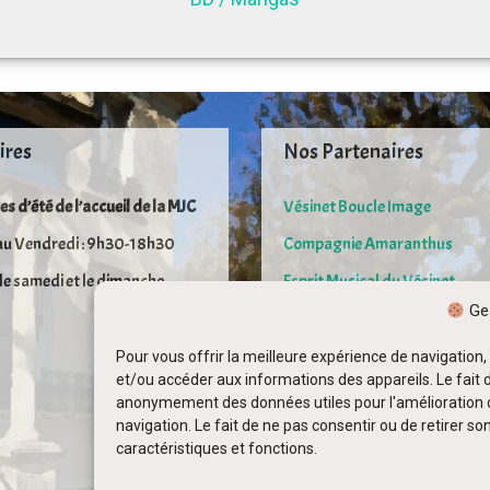
ires
Nos Partenaires
es d’été de l’accueil de la MJC
Vésinet Boucle Image
au Vendredi : 9h30-18h30
Compagnie Amaranthus
le samedi et le dimanche
Esprit Musical du Vésinet
Ges
Ville du Vésinet
Pour vous offrir la meilleure expérience de navigation,
et/ou accéder aux informations des appareils. Le fait 
anonymement des données utiles pour l'amélioration du s
navigation. Le fait de ne pas consentir ou de retirer s
caractéristiques et fonctions.