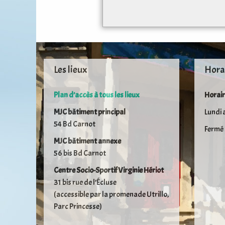
Les lieux
Hora
Plan d’accès à tous les lieux
Horair
MJC bâtiment principal
Lundi 
54 Bd Carnot
Fermé 
MJC bâtiment annexe
56 bis Bd Carnot
Centre Socio-Sportif Virginie Hériot
31 bis rue de l’Écluse
(accessible par la promenade Utrillo,
Parc Princesse)