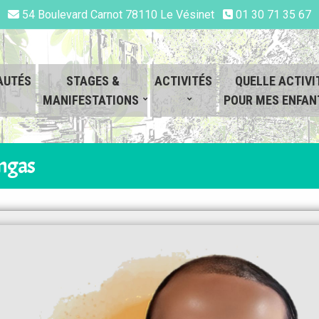
54 Boulevard Carnot 78110 Le Vésinet
01 30 71 35 67
AUTÉS
STAGES &
ACTIVITÉS
QUELLE ACTIVI
MANIFESTATIONS
POUR MES ENFAN
angas