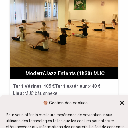
Modern’Jazz Enfants (1h30) MJC
Tarif Vésinet :
405 €
Tarif extérieur :
440 €
Lieu :
MJC bât. annexe
Horaires & Animateur
Gestion des cookies
Karine Boudier :
-
Mardi 18h-19h30 / 8-12 ans (Tous niveaux)
Pour vous offrir la meilleure expérience de navigation, nous
utilisons des technologies telles que les cookies pour stocker
Cliquer ici pour s'inscrire
et/ou accéder aux informations des appareils. Le fait de consentir