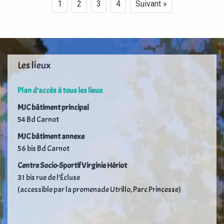
1
2
3
4
Suivant »
Les lieux
Plan d’accès à tous les lieux
MJC bâtiment principal
54 Bd Carnot
MJC bâtiment annexe
56 bis Bd Carnot
Centre Socio-Sportif Virginie Hériot
31 bis rue de l’Écluse
(accessible par la promenade Utrillo, Parc Princesse)