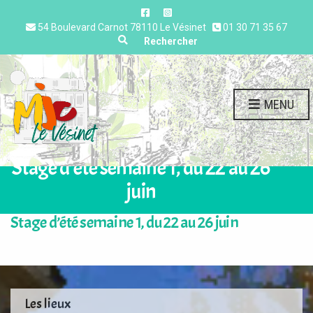
54 Boulevard Carnot 78110 Le Vésinet
01 30 71 35 67
Expand search form
Rechercher
MENU
Stage d’été semaine 1, du 22 au 26
juin
Stage d’été semaine 1, du 22 au 26 juin
Les lieux