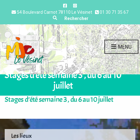
54 Boulevard Carnot 78110 Le Vésinet
01 30 71 35 67
Expand search form
Rechercher
MENU
Stages d’été semaine 3 , du 6 au 10
juillet
Stages d’été semaine 3 , du 6 au 10 juillet
Les lieux